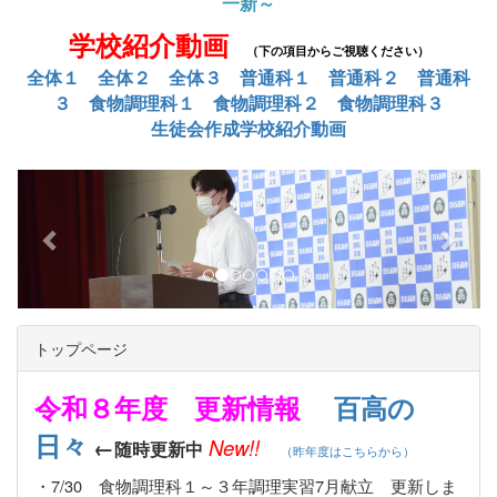
一新～
学校紹介動画
（下の項目からご視聴ください）
全体１
全体２
全体３
普通科１
普通科２
普通科
３
食物調理科１
食物調理科２
食物調理科３
生徒会作成学校紹介動画
p
n
r
e
e
x
v
t
i
o
トップページ
u
s
令和８年度 更新情報
百高の
日々
←
New!!
随時更新中
（昨年度はこちらから）
・7/30 食物調理科１～３年調理実習7月献立 更新しま