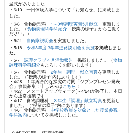
呈式がありました
・6/10 一日体験入学について「お知らせ」に掲載しま
した。
・6/8 食物調理科
1～3年調理実習5月献立
更新しま
した。（
食物調理科学科紹介
「授業の様子」からご覧く
ださい。）
・5/21
自衛隊説明会
を実施しました。
・5/18
令和8年度 3学年進路説明会を実施
を掲載しまし
た。
・5/7
調理クラブ４月活動報告
掲載しました。（
食物
調理科学科紹介
もよろしくお願いします）
・5/7 食物調理科
2年生「調理」献立写真
を更新しま
した。（”授業の様子”内にあります）
・4/28 １年総合的な探究の時間「ジブンプレゼン発表
会」参観募集！申し込みは
こちら
！
・4/27 スタートアップウィーク(～4/24)が終了し、本日
から通常授業です
・4/17 食物調理科
３年生「調理」献立写真
を更新し
ました。（”授業の様子”内にあります）
・4/8 食物調理科
中学校教員を対象とした授業参観・
学科案内
についてを掲載しました。