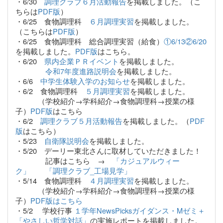
・6/30
調理クラブ６月活動報告
を掲載しました。（こ
ちらは
PDF版
）
・6/25 食物調理科
６月調理実習
を掲載しました。
（こちらは
PDF版
）
・6/25 食物調理科 総合調理実習（給食）
①6/13②6/20
を掲載しました。
PDF版
はこちら。
・6/20
県内企業ＰＲイベント
を掲載しました。
令和7年度進路説明会
を掲載しました。
・6/6
中学生体験入学のお知らせ
を掲載しました。
・6/2 食物調理科
５月調理実習
を掲載しました。
（学校紹介→学科紹介→食物調理科→授業の様
子）
PDF版
はこちら
・6/2
調理クラブ５月活動報告
を掲載しました。（
PDF
版
はこちら）
・5/23
自衛隊説明会
を掲載しました。
・5/20 デーリー東北さんに取材していただきました！
記事はこちら →
「カジュアルウィー
ク」 「調理クラブ_工場見学」
・5/14 食物調理科
４月調理実習
を掲載しました。
（学校紹介→学科紹介→食物調理科→授業の様
子）
PDF版はこちら
・5/2 学校行事
１学年NewsPicksガイダンス・Mゼミ＋
「やさしい哲学対話」
の実施レポートを掲載しました。