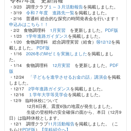
令和7年度 更新情報
・3/23 調理クラブ
１～３月活動報告
を掲載しました。
・3/19
令和７年度 進路先一覧
を掲載しました。
・2/16 普通科 総合的な探究の時間発表会を行います！
申込みはこちら！！
・2/2 食物調理科
1月実習
を更新しました。
PDF版
・1/23
1学年進路ガイダンス
を掲載しました。
・1/20 食物調理科 総合調理実習（給食）
⑭12/12
を掲
載しました。
PDF版
・1/16
2026冬のMゼミを実施しました
を掲載しまし
た。
・1/14 食物調理科
12月実習
を更新しました。
PDF
版
・12/24
「子どもを進学させるお金の話」講演会
を掲載
しました。
・12/17
2学年進路ガイダンス
を掲載しました。
・12/16
１学年大学等見学会
を掲載しました。
・12/9 臨時休校について
12月8日夜、震度6強の地震が発生しました。
生徒の登校時の安全確保の面から、本日（12月9
日）は臨時休校とします。
・12/1 調理クラブ
11月活動報告
を掲載しました。（こ
ちらは
PDF版
）
【学科紹介へ】