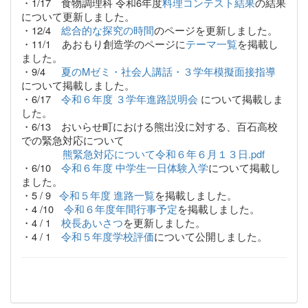
・1/17 食物調理科 令和6年度
料理コンテスト結果
の結果
について更新しました。
・12/4
総合的な探究の時間
のページを更新しました。
・11/1 あおもり創造学のページに
テーマ一覧
を掲載し
ました。
・9/4
夏のMゼミ・社会人講話・３学年模擬面接指導
について掲載しました。
・6/17
令和６年度 ３学年進路説明会
について掲載しま
した。
・6/13 おいらせ町における熊出没に対する、百石高校
での緊急対応について
熊緊急対応について令和６年６月１３日.pdf
・6/10
令和６年度 中学生一日体験入学
について掲載し
ました。
・5 / 9
令和５年度 進路一覧
を掲載しました。
・4 /10
令和６年度年間行事予定
を掲載しました。
・4 / 1
校長あいさつ
を更新しました。
・4 / 1
令和５年度学校評価
について公開しました。