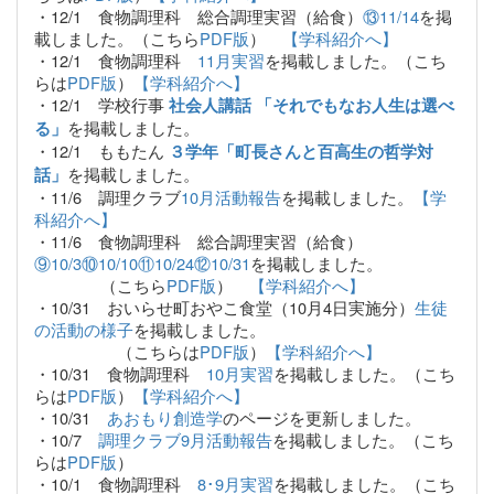
・12/1 食物調理科 総合調理実習（給食）
⑬11/14
を掲
載しました。（こちら
PDF版
）
【学科紹介へ】
・12/1 食物調理科
11月実習
を掲載しました。（こち
らは
PDF版
）
【学科紹介へ】
・12/1 学校行事
社会人講話 「それでもなお人生は選べ
を掲載しました。
る」
・12/1 ももたん
３学年「町長さんと百高生の哲学対
を掲載しました。
話」
・11/6 調理クラブ
10月活動報告
を掲載しました。
【学
科紹介へ】
・11/6 食物調理科 総合調理実習（給食）
⑨10/3⑩10/10⑪10/24⑫10/31
を掲載しました。
（こちら
PDF版
）
【学科紹介へ】
・10/31 おいらせ町おやこ食堂（10月4日実施分）
生徒
の活動の様子
を掲載しました。
（こちらは
PDF版
）
【学科紹介へ】
・10/31 食物調理科
10月実習
を掲載しました。（こち
らは
PDF版
）
【学科紹介へ】
・10/31
あおもり創造学
のページを更新しました。
・10/7
調理クラブ9月活動報告
を掲載しました。（こち
らは
PDF版
）
・10/1 食物調理科
8･9月実習
を掲載しました。（こち