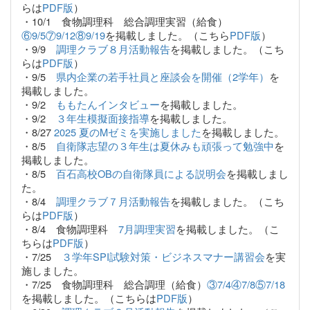
らは
PDF版
）
・10/1 食物調理科 総合調理実習（給食）
⑥9/5⑦9/12⑧9/19
を掲載しました。（こちら
PDF版
）
・9/9
調理クラブ８月活動報告
を掲載しました。（こち
らは
PDF版
）
・9/5
県内企業の若手社員と座談会を開催（2学年）
を
掲載しました。
・9/2
ももたんインタビュー
を掲載しました。
・9/2
３年生模擬面接指導
を掲載しました。
・8/27
2025 夏のMゼミを実施しました
を掲載しました。
・8/5
自衛隊志望の３年生は夏休みも頑張って勉強中
を
掲載しました。
・8/5
百石高校OBの自衛隊員による説明会
を掲載しまし
た。
・8/4
調理クラブ７月活動報告
を掲載しました。（こち
らは
PDF版
）
・8/4 食物調理科
7月調理実習
を掲載しました。（こ
ちらは
PDF版
）
・7/25
３学年SPI試験対策・ビジネスマナー講習会
を実
施しました。
・7/25 食物調理科 総合調理（給食）
③7/4④7/8⑤7/18
を掲載しました。（こちらは
PDF版
）