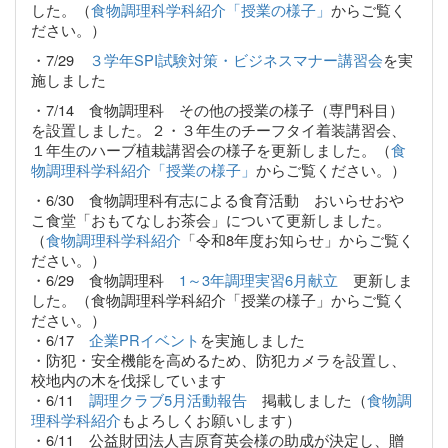
した。（
食物調理科学科紹介「授業の様子」
からご覧く
ださい。）
・7/29
３学年SPI試験対策・ビジネスマナー講習会
を実
施しました
・7/14 食物調理科 その他の授業の様子（専門科目）
を設置しました。２・３年生のチーフタイ着装講習会、
１年生のハーブ植栽講習会の様子を更新しました。（
食
物調理科学科紹介「授業の様子」
からご覧ください。）
・6/30 食物調理科有志による食育活動 おいらせおや
こ食堂「おもてなしお茶会」について更新しました。
（
食物調理科学科紹介
「令和8年度お知らせ」からご覧く
ださい。）
・6/29 食物調理科
1～3年調理実習6月献立
更新しま
した。（食物調理科学科紹介「授業の様子」からご覧く
ださい。）
・6/17
企業PRイベント
を実施しました
・防犯・安全機能を高めるため、防犯カメラを設置し、
校地内の木を伐採しています
・6/11
調理クラブ5月活動報告
掲載しました（
食物調
理科学科紹介
もよろしくお願いします）
・6/11 公益財団法人吉原育英会様の助成が決定し、贈