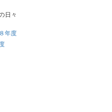
の日々
８年度
度