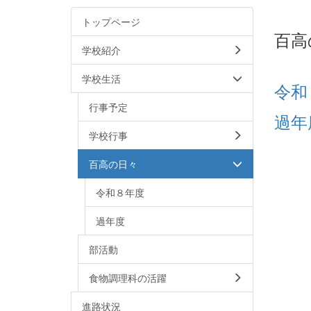
トップページ
百高
学校紹介
学校生活
令和
行事予定
過年
学校行事
百高の日々
令和８年度
過年度
部活動
食物調理科の活躍
進路状況