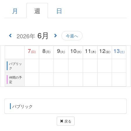
月
週
日
6月
2026年
今週へ
7
8
9
10
11
12
13
(日)
(月)
(火)
(水)
(木)
(金)
(土)
パブリッ
ク
仲間の予
定
パブリック
戻る