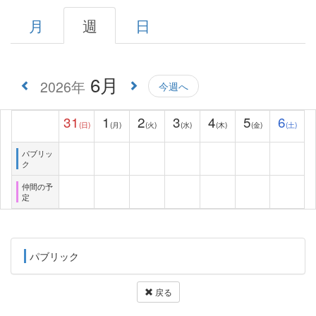
月
週
日
6月
2026年
今週へ
31
1
2
3
4
5
6
(日)
(月)
(火)
(水)
(木)
(金)
(土)
パブリッ
ク
仲間の予
定
パブリック
戻る